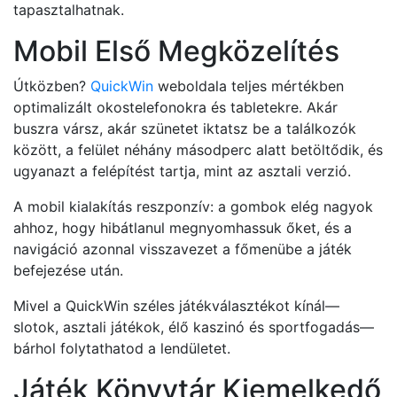
tapasztalhatnak.
Mobil Első Megközelítés
Útközben?
QuickWin
weboldala teljes mértékben
optimalizált okostelefonokra és tabletekre. Akár
buszra vársz, akár szünetet iktatsz be a találkozók
között, a felület néhány másodperc alatt betöltődik, és
ugyanazt a felépítést tartja, mint az asztali verzió.
A mobil kialakítás reszponzív: a gombok elég nagyok
ahhoz, hogy hibátlanul megnyomhassuk őket, és a
navigáció azonnal visszavezet a főmenübe a játék
befejezése után.
Mivel a QuickWin széles játékválasztékot kínál—
slotok, asztali játékok, élő kaszinó és sportfogadás—
bárhol folytathatod a lendületet.
Játék Könyvtár Kiemelkedő