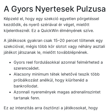
A Gyors Nyertesek Pulzusa
Képzeld el, hogy egy szekció egyetlen pörgetéssel
kezdődik, és nyerő szériával ér véget, mielőtt
kijelentkeznél. Ez a QuickWin élményének szíve.
A játékosok gyakran csak 15–20 percet töltenek egy
szekcióval, mégis több kör slotot vagy néhány asztali
játékot játszanak le, mielőtt továbblépnének.
Gyors reel fordulásokkal azonnal felmérheted a
szerencsédet.
Alacsony minimum tétek lehetővé teszik több
próbálkozást anélkül, hogy kiürítenéd a
bankrollodat.
Azonnali nyeremények magas adrenalinszintet
tartanak fenn.
Ez az intenzitás arra ösztönzi a játékosokat, hogy