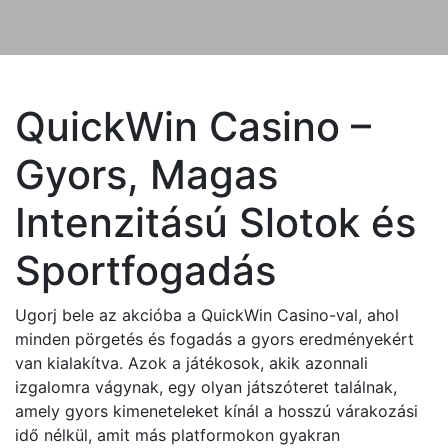
QuickWin Casino –
Gyors, Magas
Intenzitású Slotok és
Sportfogadás
Ugorj bele az akcióba a QuickWin Casino-val, ahol
minden pörgetés és fogadás a gyors eredményekért
van kialakítva. Azok a játékosok, akik azonnali
izgalomra vágynak, egy olyan játszóteret találnak,
amely gyors kimeneteleket kínál a hosszú várakozási
idő nélkül, amit más platformokon gyakran