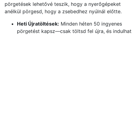
pörgetések lehetővé teszik, hogy a nyerőgépeket
anélkül pörgesd, hogy a zsebedhez nyúlnál előtte.
Heti Újratöltések:
Minden héten 50 ingyenes
pörgetést kapsz—csak töltsd fel újra, és indulhat
a gyors szekció.
Cashback:
Akár 15%-ot visszakapsz a
veszteségeidből—ez remek módja a lendület
fenntartásának.
Accumulator Boost:
Növeld sportfogadásod
esélyeit akár 100%-kal rövid előrejelzési
ablakokban.
A fogadási követelmények egyszerűek, és néhány óra
alatt teljesíthetők, ha gyors tempóban játszol.
Szekció Menete és
Időgazdálkodás