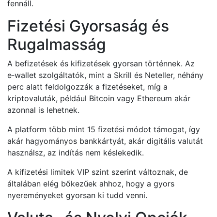
fennáll.
Fizetési Gyorsaság és
Rugalmasság
A befizetések és kifizetések gyorsan történnek. Az
e‑wallet szolgáltatók, mint a Skrill és Neteller, néhány
perc alatt feldolgozzák a fizetéseket, míg a
kriptovaluták, például Bitcoin vagy Ethereum akár
azonnal is lehetnek.
A platform több mint 15 fizetési módot támogat, így
akár hagyományos bankkártyát, akár digitális valutát
használsz, az indítás nem késlekedik.
A kifizetési limitek VIP szint szerint változnak, de
általában elég bőkezűek ahhoz, hogy a gyors
nyereményeket gyorsan ki tudd venni.