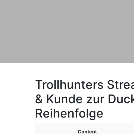
Trollhunters Str
& Kunde zur Duc
Reihenfolge
Content