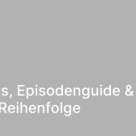
ms, Episodenguide 
Reihenfolge