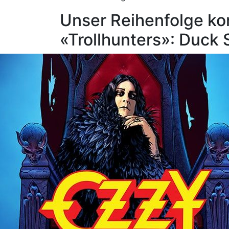
Unser Reihenfolge ko
«Trollhunters»: Duck