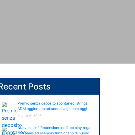
Recent Posts
Premio senza deposito spontaneo: stringa
ADM aggiornata ad accedi a goldbet oggi
August 6, 2026
Nuovi casinò Recensione dell’app play regal
non aams ad esempio funzionano di nuovo