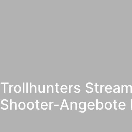
Trollhunters Strea
Shooter-Angebote 