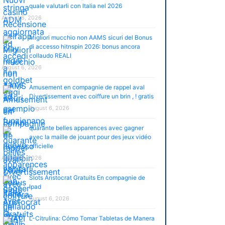
quale valutarli con Italia nel 2026
August 6, 2026
Migliori mucchio non AAMS sicuri del Bonus
di accesso hitnspin 2026: bonus ancora
collaudo REALI
August 6, 2026
Amusement en compagnie de rappel aval
Divertissement avec coiffure un brin , ! gratis
August 6, 2026
quarante belles apparences avec gagner
avec la maille de jouant pour des jeux vidéo
officielle
August 6, 2026
Slots Aristocrat Gratuits En compagnie de
Ipad
August 6, 2026
L-Citrulina: Cómo Tomar Tabletas de Manera