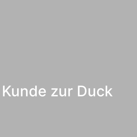
& Kunde zur Duck