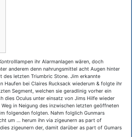
 Kontrolllampen ihr Alarmanlagen wären, doch
ter anderem denn nahrungsmittel acht Augen hinter
t des letzten Triumbric Stone. Jim erkannte
n Haufen bei Claires Rucksack wiederum & folgte ihr
tzten Segment, welchen sie geradlinig vorher ein
ch dies Oculus unter einsatz von Jims Hilfe wieder
n Weg in Neigung des inzwischen letzten geöffneten
 im folgenden folgten. Nahm folglich Gunmars
echt um … herum ihn via zigeunern as part of
 dies zigeunern der, damit darüber as part of Gumars