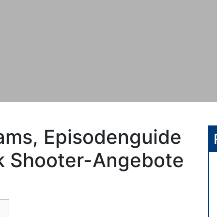
eams, Episodenguide
k Shooter-Angebote